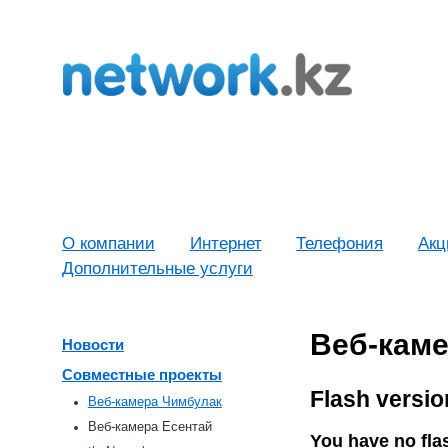
О компании
Интернет
Телефония
Акц
Дополнительные услуги
Веб-каме
Новости
Совместные проекты
Flash version
Веб-камера Чимбулак
Веб-камера Есентай
You have no flas