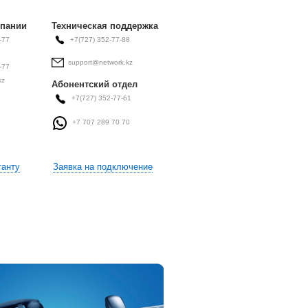
мпании
Техническая поддержка
77-77
+7(727) 352-77-88
support@network.kz
-77
kz
Абонентский отдел
+7(727) 352-77-61
+7 707 289 70 70
танту
Заявка на подключение