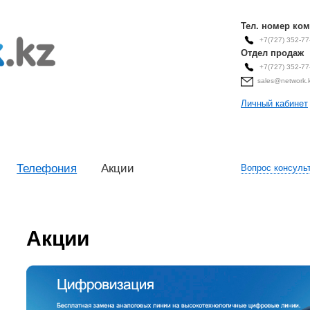
Тел. номер ко
+7(727) 352-
Отдел продаж
+7(727) 352-77
sales@network.
Личный кабинет
Телефония
Акции
Вопрос консуль
Акции